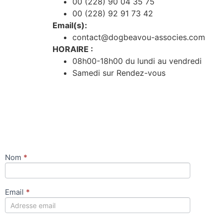
00 (228) 90 04 35 75
00 (228) 92 91 73 42
Email(s):
contact@dogbeavou-associes.com
HORAIRE :
08h00-18h00 du lundi au vendredi
Samedi sur Rendez-vous
Nom
*
Contactez-
nous
Email
*